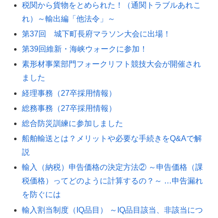
税関から貨物をとめられた！（通関トラブルあれこ
れ）～輸出編「他法令」～
第37回 城下町長府マラソン大会に出場！
第39回維新・海峡ウォークに参加！
素形材事業部門フォークリフト競技大会が開催され
ました
経理事務（27卒採用情報）
総務事務（27卒採用情報）
総合防災訓練に参加しました
船舶輸送とは？メリットや必要な手続きをQ&Aで解
説
輸入（納税）申告価格の決定方法② ～申告価格（課
税価格）ってどのように計算するの？～ …申告漏れ
を防ぐには
輸入割当制度（IQ品目） ～IQ品目該当、非該当につ