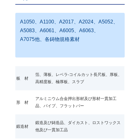
A1050、A1100、A2017、A2024、A5052、
A5083、A6061、A6005、A6063、
A7075他、各鋳物規格素材
箔、薄板、レベラ-コイルカット長尺板、厚板、
板 材
高精度板、極厚板、スラブ
アルミニウム合金押出形材及び形材一貫加工
形 材
品、パイプ、フラットバー
鍛造及び鋳造品、ダイカスト、ロストワックス
鍛造材
他及び一貫加工品