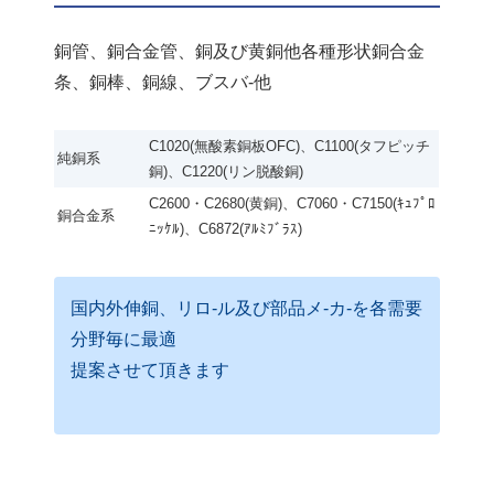
銅管、銅合金管、銅及び黄銅他各種形状銅合金
条、銅棒、銅線、ブスバ-他
C1020(無酸素銅板OFC)、C1100(タフピッチ
純銅系
銅)、C1220(リン脱酸銅)
C2600・C2680(黄銅)、C7060・C7150(ｷｭﾌﾟﾛ
銅合金系
ﾆｯｹﾙ)、C6872(ｱﾙﾐﾌﾞﾗｽ)
国内外伸銅、リロ-ル及び部品メ-カ-を各需要
分野毎に最適
提案させて頂きます