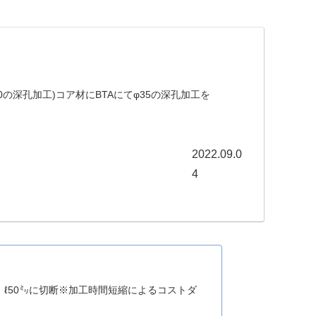
0の深孔加工)コア材にBTAにてφ35の深孔加工を
2022.09.0
4
後、ℓ50㍉に切断※加工時間短縮によるコストダ