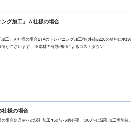
ニング加工」Ａ社様の場合
グ加工」Ａ社様の場合BTAのトレパニング加工後(外径φ220の材料にΦ19
事例がございます。※素材の有効利用によるコストダウン
B社様の場合
様の場合短尺材への深孔加工*ℓ50㍉×6個必要 ℓ300㍉に深孔加工実施