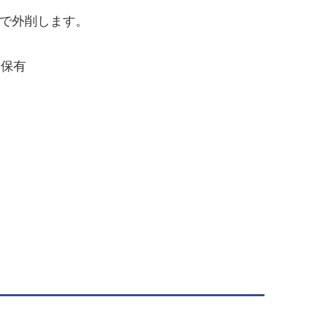
で外削します。
台保有