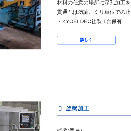
材料の任意の場所に深孔加工を
貫通孔は勿論、ミリ単位での止
・KYOEI-DEC社製 1台保有
詳しく
旋盤加工
概要(簡易）