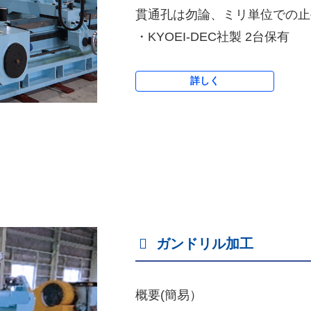
貫通孔は勿論、ミリ単位での止
・KYOEI-DEC社製 2台保有
詳しく
ガンドリル加工
概要(簡易）