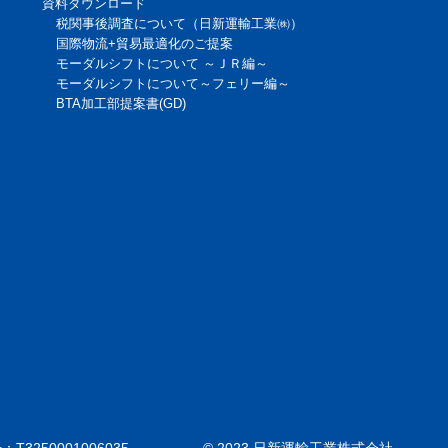
資料ダウンロード
税関事後調査について（日新運輸工業㈱）
国際物流+貿易最適化のご提案
モーダルシフトについて ～ＪＲ編～
モーダルシフトについて～フェリー編～
BTA加工部提案書(GD)