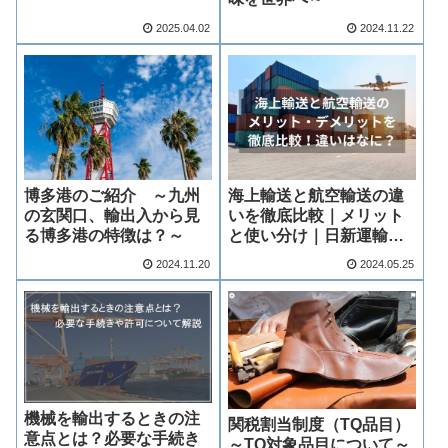
ナル～
2025.04.02
2024.11.22
博多港のご紹介 ～九州
海上輸送と航空輸送の違
の玄関口、輸出入から見
いを徹底比較｜メリット
る博多港の特徴は？～
と使い分け｜日新運輸工
業
2024.11.20
2024.05.25
機械を輸出するときの注
関税割当制度（TQ品目）
意点とは？必要な手続き
～TQ対象品目について～