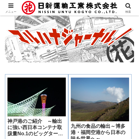
メニュー
検索
神戸港のご紹介 ～輸出
九州の食品の輸出～博多
に強い西日本コンテナ取
港・福岡空港から日本の
扱量No.1のビッグターミ
味を世界へ～