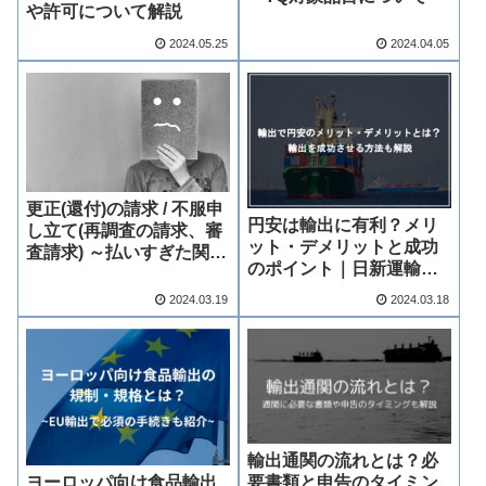
や許可について解説
2024.05.25
2024.04.05
更正(還付)の請求 / 不服申
円安は輸出に有利？メリ
し立て(再調査の請求、審
ット・デメリットと成功
査請求) ～払いすぎた関税
のポイント｜日新運輸工
等を還付してもらう手続
業
きについて～
2024.03.19
2024.03.18
輸出通関の流れとは？必
ヨーロッパ向け食品輸出
要書類と申告のタイミン