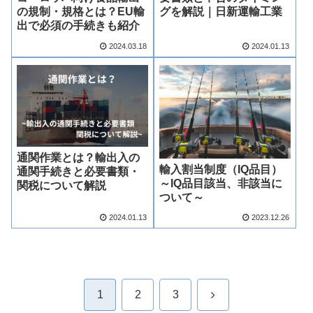
の規制・規格とは？EU輸
グを解説｜日新運輸工業
出で必須の手続きも紹介
2024.03.18
2024.01.13
通関作業とは？輸出入の
輸入割当制度（IQ品目）
通関手続きと必要書類・
～IQ品目該当、非該当に
関税について解説
ついて～
2024.01.13
2023.12.26
次
1
2
3