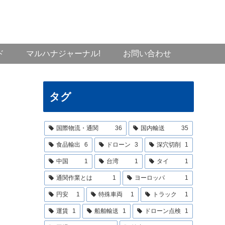
ド
マルハナジャーナル!
お問い合わせ
タグ
国際物流・通関
36
国内輸送
35
食品輸出
6
ドローン
3
深穴切削
1
中国
1
台湾
1
タイ
1
通関作業とは
1
ヨーロッパ
1
円安
1
特殊車両
1
トラック
1
運賃
1
船舶輸送
1
ドローン点検
1