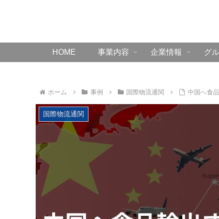
HOME
事業内容
企業情報
グ
ホーム
事例
国際物流通関
中国へ食
国際物流通関