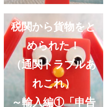
税関から貨物をと
められた！
（通関トラブルあ
れこれ）
～輸入編①「申告