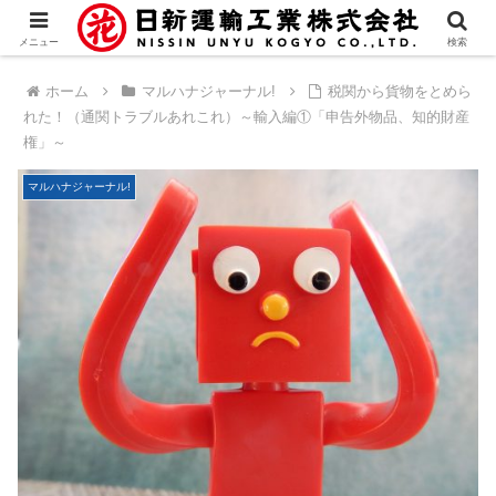
メニュー
検索
ホーム
マルハナジャーナル!
税関から貨物をとめら
れた！（通関トラブルあれこれ）～輸入編①「申告外物品、知的財産
権」～
マルハナジャーナル!