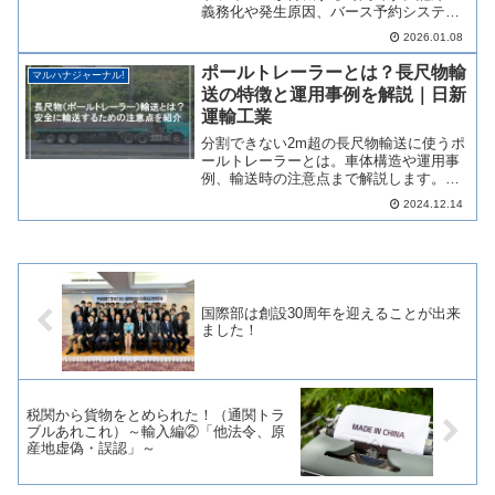
義務化や発生原因、バース予約システム
等の短縮策まで、物流のプロがわかりや
2026.01.08
すく解説します。
ポールトレーラーとは？長尺物輸
マルハナジャーナル!
送の特徴と運用事例を解説｜日新
運輸工業
分割できない2m超の長尺物輸送に使うポ
ールトレーラーとは。車体構造や運用事
例、輸送時の注意点まで解説します。特
殊・長尺物輸送のご相談も承ります。
2024.12.14
国際部は創設30周年を迎えることが出来
ました！
税関から貨物をとめられた！（通関トラ
ブルあれこれ）～輸入編②「他法令、原
産地虚偽・誤認」～