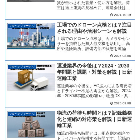
賃が告示された背景・使い方を解説。荷
主は適正運賃の見極めに、運送会社は適
正請求に役立つ実務知識をわかりやすく
2024.10.19
まとめました。
工場でのドローン点検とは？注目
マルハナジャーナル!
される理由や活用シーンも解説
工場でのドローン点検は、カメラやセン
サーを搭載した無人航空機を活用し、高
所や危険箇所、設備内部の状態を遠隔で
確認できる点検手法です。この記事で
2026.08.06
は、工場でのドローン点検の概要や注目
される理由、具体的な活用シーンについ
運送業界の今後は？2024・2030
マルハナジャーナル!
てわかりやすく解説します。ぜひ最後ま
年問題と課題・対策を解説｜日新
でご覧ください。
運輸工業
運送業界の今後を、EC拡大による需要増
とドライバー不足の両面から解説。2024
年・2030年問題の影響や、物流DX・共同
輸送など有効な対策まで、わかりやすく
2025.09.08
まとめました。
物流の荷待ち時間とは？記録義務
マルハナジャーナル!
化と短縮の対応策を解説｜日新運
輸工業
物流の荷待ち時間とは、拠点側の都合で
ドライバーが待機する時間です。記録の