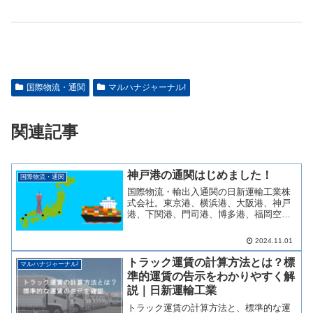
国際物流・通関
マルハナジャーナル!
関連記事
神戸港の通関はじめました！
国際物流・通関
国際物流・輸出入通関の日新運輸工業株
式会社。東京港、横浜港、大阪港、神戸
港、下関港、門司港、博多港、福岡空港
で自社通関。その他全国の港も手配可能
です。
2024.11.01
トラック運賃の計算方法とは？標
マルハナジャーナル!
準的運賃の告示をわかりやすく解
説｜日新運輸工業
トラック運賃の計算方法と、標準的な運