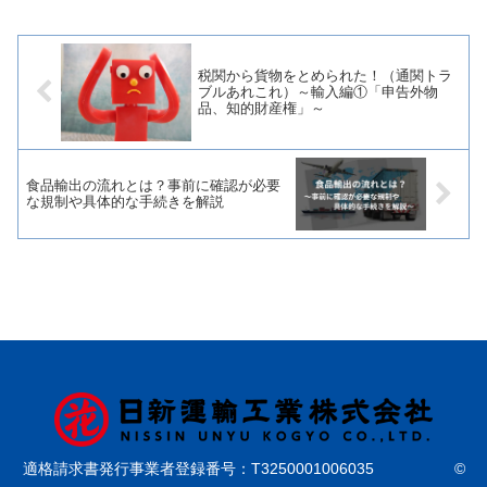
ます。輸送手段や輸送業者の選び方も解
説するので、ぜひ内容を確...
税関から貨物をとめられた！（通関トラ
ブルあれこれ）～輸入編①「申告外物
品、知的財産権」～
食品輸出の流れとは？事前に確認が必要
な規制や具体的な手続きを解説
適格請求書発行事業者登録番号：T3250001006035 ©