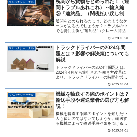
税関から貨物をとめられた！（通
マルハナジャーナル!
関トラブルあれこれ）～輸入編
③「違約品」（関税払い戻し制
度）～
通関をとめられるのには、どのようなケ
ースがあるのでしょうか？トラブルの中
でも特に面倒な“違約品”（クレーム商品）
についてご紹介。再輸出、積戻し、関税
2023.06.28
の払い戻しについても解説いたします。
トラックドライバーの2024年問
マルハナジャーナル!
題とは？影響や解決策についても
解説
トラックドライバーの2024年問題とは、
2024年4月から施行された働き方改革に
より、トラックドライバーの時間外労働
が制限されることで発生する物流業界全
2025.08.04
体の課題です。この記事では、トラック
ドライバーの2024年問題とその影響、解
機械を輸送する際のポイントは？
マルハナジャーナル!
決策について解説し
輸送手段や運送業者の選び方も解
説！
機械を輸送する際のポイントを知りたい
人も多いのではないでしょうか。輸送す
る機械によって輸送手段や気をつけるポ
イントが大きく異なります。この記事で
2025.07.01
は、機械輸送のポイントについて解説し