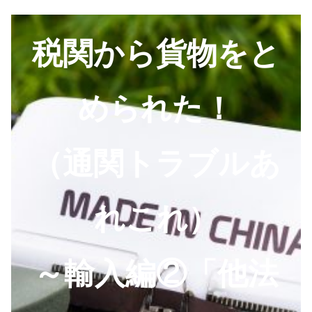
税関から貨物をと
められた！
（通関トラブルあ
れこれ）
～輸入編②「他法