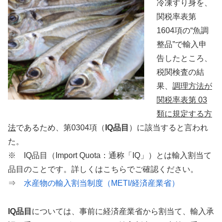
冷凍すり身を、
関税率表第
1604項の“魚調
整品”で輸入申
告したところ、
税関検査の結
果、
調理方法が
関税率表第 03
類に規定する方
法
であるため、第0304項（
IQ品目
）に該当すると言われ
た。
※ IQ品目（Import Quota：通称「IQ」）とは輸入割当て
品目のことです。詳しくはこちらでご確認ください。
⇒
水産物の輸入割当制度（METI/経済産業省）
IQ品目
については、事前に経済産業省から割当て、輸入承