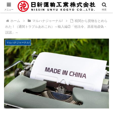
メニュー
検索
ホーム
マルハナジャーナル!
税関から貨物をとめら
れた！（通関トラブルあれこれ）～輸入編②「他法令、原産地虚偽・
誤認」～
マルハナジャーナル!