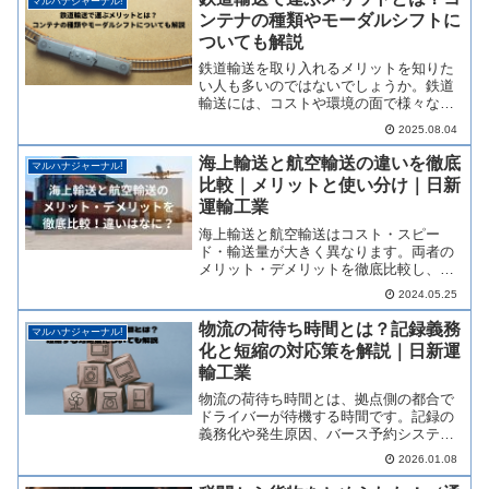
マルハナジャーナル!
ンテナの種類やモーダルシフトに
ついても解説
鉄道輸送を取り入れるメリットを知りた
い人も多いのではないでしょうか。鉄道
輸送には、コストや環境の面で様々なメ
リットがあります。この記事では鉄道輸
2025.08.04
送について解説します。鉄道輸送で使う
コンテナの種類やモーダルシフトについ
海上輸送と航空輸送の違いを徹底
マルハナジャーナル!
ても解説するので、ぜひ内...
比較｜メリットと使い分け｜日新
運輸工業
海上輸送と航空輸送はコスト・スピー
ド・輸送量が大きく異なります。両者の
メリット・デメリットを徹底比較し、貨
物に応じた最適な使い分けと選び方を、
2024.05.25
国際物流の専門家がわかりやすく解説し
ます。
物流の荷待ち時間とは？記録義務
マルハナジャーナル!
化と短縮の対応策を解説｜日新運
輸工業
物流の荷待ち時間とは、拠点側の都合で
ドライバーが待機する時間です。記録の
義務化や発生原因、バース予約システム
等の短縮策まで、物流のプロがわかりや
2026.01.08
すく解説します。