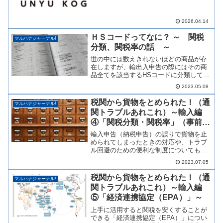
2026.04.14
ＨＳコードってなに？ ～ 関税
マルハナジャーナル!
分類、関税率の話 ～
世の中には数えきれないほどの商品が存
在しますが、輸出入申告の際にはその商
品全てを該当するHSコードに分類して申
告します。今回は、HSコードと関税分類
2023.05.08
についてスポットを当ててご紹介いたし
ます。関税を安くしたい方も必見です！
税関から貨物をとめられた！（通
マルハナジャーナル!
関トラブルあれこれ）～輸入編
④「関税分類・関税率」（事前教
示制度の説明）～
輸入申告（納税申告）の誤りで貨物を止
められてしまったときの対応や、トラブ
ル回避のための便利な制度についてもご
紹介。分割通関、事後審査扱い、輸入許
2023.07.05
可前引取り、事前教示制度について説明
いたします。
税関から貨物をとめられた！（通
マルハナジャーナル!
関トラブルあれこれ）～輸入編
⑤「経済連携協定（EPA）」～
上手に活用すると関税を安くすることが
できる「経済連携協定（EPA）」につい