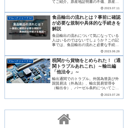
てご紹介。原産地証明書の不備、原産地
規則についても説明いたします。
2023.07.11
食品輸出の流れとは？事前に確認
マルハナジャーナル!
が必要な規制や具体的な手続きを
解説
食品輸出の流れについて気になっている
人はいるのではないでしょうか？この記
事では、食品輸出の流れと必要な手続
き、輸出に関わる規制、輸出を成功させ
2023.06.26
るためのポイントについて紹介します。
食品の輸出に興味がある人は、ぜひ参考
税関から貨物をとめられた！（通
マルハナジャーナル!
にしてください。
関トラブルあれこれ）～輸出編
「他法令」～
輸出通関でのトラブル。外国為替及び外
国貿易法（外為法）、輸出貿易管理令
（輸出令）、バーゼル条約についてご紹
介。
2023.07.26