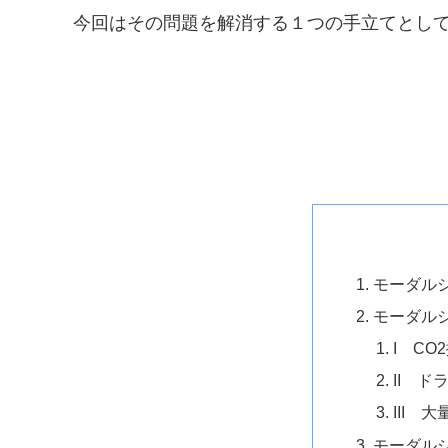
今回はその問題を解消する１つの手立てとして
モーダル
モーダル
I CO
II 
III 
モーダル