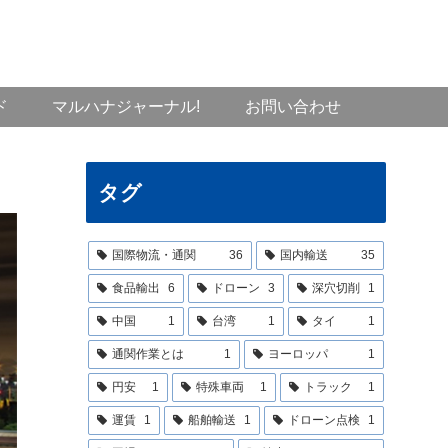
ド
マルハナジャーナル!
お問い合わせ
タグ
国際物流・通関
36
国内輸送
35
食品輸出
6
ドローン
3
深穴切削
1
中国
1
台湾
1
タイ
1
通関作業とは
1
ヨーロッパ
1
円安
1
特殊車両
1
トラック
1
運賃
1
船舶輸送
1
ドローン点検
1