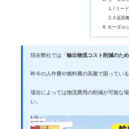
I リ
II 近
モーダル
現在弊社では「
輸出物流コスト削減のため
昨今の人件費や燃料費の高騰で困っている
場合によっては物流費用の削減が可能な場
い。