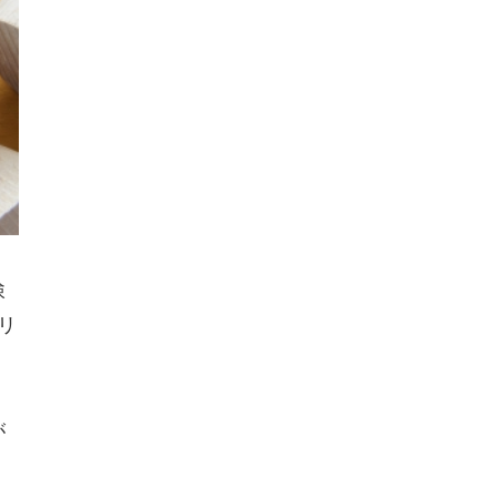
検
リ
が