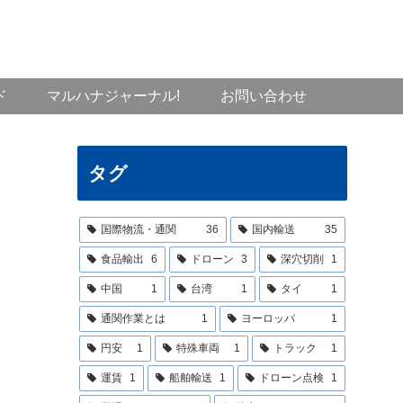
ド
マルハナジャーナル!
お問い合わせ
タグ
国際物流・通関
36
国内輸送
35
食品輸出
6
ドローン
3
深穴切削
1
中国
1
台湾
1
タイ
1
通関作業とは
1
ヨーロッパ
1
円安
1
特殊車両
1
トラック
1
運賃
1
船舶輸送
1
ドローン点検
1