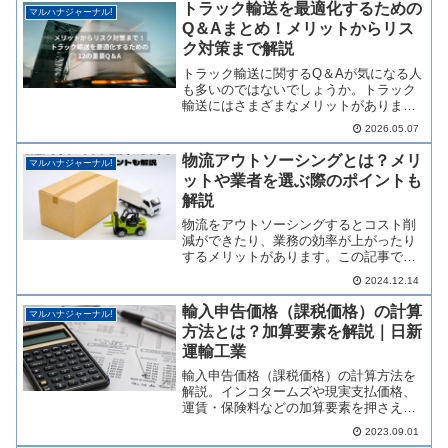
と転換することを言います。この記事を
トラック輸送を最適化するための
マルハナジャーナル!
読めば、モーダルシフトのメリットを把
Q＆Aまとめ！メリットからリス
握でき、輸送費用の削減が可能です。
ク対策まで解説
トラック輸送に関するQ＆Aが気になる人
も多いのではないでしょうか。トラック
輸送にはさまざまなメリットがあります
が、リスク対策まで把握しておくことが
2026.05.07
重要です。この記事では、トラック輸送
に関して気になる質問をまとめているの
物流アウトソーシングとは？メリ
マルハナジャーナル!
で、ぜひ内容を確認してみてください。
ットや業者を選ぶ際のポイントも
解説
物流をアウトソーシングするとコスト削
減ができたり、業務の効率が上がったり
するメリットがあります。この記事では
物流のアウトソーシングをする際にポイ
2024.12.14
ントや注意点を解説するので、ぜひ内容
を確認してみてください。
輸入申告価格（課税価格）の計算
マルハナジャーナル!
方法とは？加算要素を解説｜日新
運輸工業
輸入申告価格（課税価格）の計算方法を
解説。インコタームズや現実支払価格、
運賃・保険料などの加算要素を押さえ、
申告漏れを防ぐポイントを通関の専門家
2023.09.01
がわかりやすくまとめました。