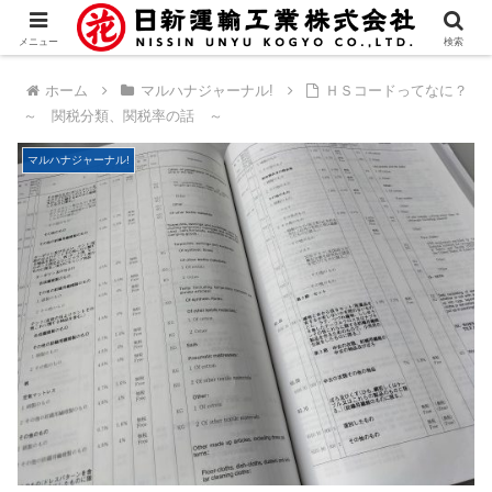
メニュー
検索
ホーム
マルハナジャーナル!
ＨＳコードってなに？
～ 関税分類、関税率の話 ～
マルハナジャーナル!