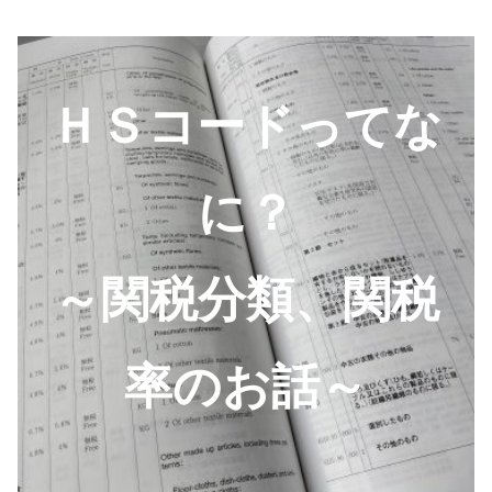
ＨＳコードってな
に？
～関税分類、関税
率のお話～