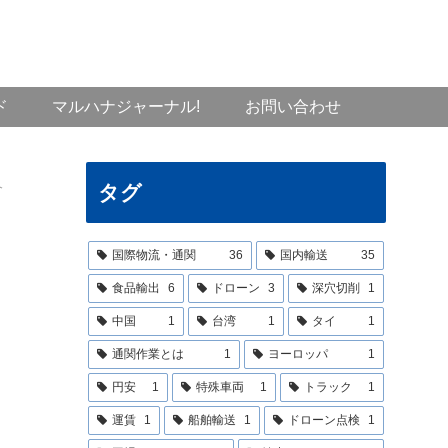
ド
マルハナジャーナル!
お問い合わせ
介
タグ
国際物流・通関
36
国内輸送
35
食品輸出
6
ドローン
3
深穴切削
1
中国
1
台湾
1
タイ
1
通関作業とは
1
ヨーロッパ
1
円安
1
特殊車両
1
トラック
1
運賃
1
船舶輸送
1
ドローン点検
1