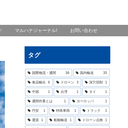
ド
マルハナジャーナル!
お問い合わせ
タグ
国際物流・通関
36
国内輸送
35
食品輸出
6
ドローン
3
深穴切削
1
中国
1
台湾
1
タイ
1
通関作業とは
1
ヨーロッパ
1
円安
1
特殊車両
1
トラック
1
運賃
1
船舶輸送
1
ドローン点検
1