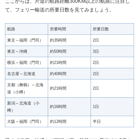
ここからは、片道の航路距離300KM以上の航路に注目し
て、フェリー輸送の所要日数を見てみましょう。
航路
所要時間
所要日数
東京～福岡（門司）
約35時間
2日
東京～沖縄
約50時間
3日
横浜～福岡（門司）
約21時間
2日
名古屋～北海道
約40時間
2日
京都（舞鶴）～北海
約21時間
2日
道（小樽）
新潟～北海道（小
約16時間
1日
樽）
大阪～福岡（門司）
約12時間
半日