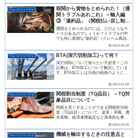
がわかりやすくまとめました。
税関から貨物をとめられた！（通
マルハナジャーナル!
関トラブルあれこれ）～輸入編
③「違約品」（関税払い戻し制
度）～
通関をとめられるのには、どのようなケ
ースがあるのでしょうか？トラブルの中
でも特に面倒な“違約品”（クレーム商品）
についてご紹介。再輸出、積戻し、関税
2023.06.28
の払い戻しについても解説いたします。
BTA(深穴切削加工)って何？
マルハナジャーナル!
深穴切削について知りたい方必見！この
記事は、BTA加工について解説していま
す。BTA加工とは大砲の砲身のように、
金属に穴をあける技術です。本記事で
は、ガンドリル加工と比較して違いにつ
2023.01.09
いて説明しています。この記事を読め
ば、超精密技術であるBTA加工について
関税割当制度（TQ品目） ～TQ対
マルハナジャーナル!
知ることができます。
象品目について～
関税を安くすることができる関税割当制
度（TQ品目）について、皮革・革靴、農
水産物、経済連携協定など具体的な事例
をあげながらご紹介いたします。
2024.04.05
機械を輸出するときの注意点と
マルハナジャーナル!