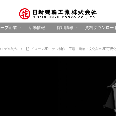
ループ企業
活動情報
採用情報
資料ダウンロー
Dモデル制作
ドローン3Dモデル制作｜工場・建物・文化財の3D可視