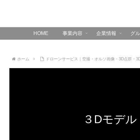
HOME
事業内容
企業情報
グ
ホーム
ドローンサービス｜空撮・オルソ画像・3D点群・3
３Dモデル