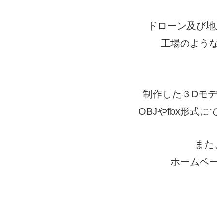
ドローン及び地
工場のよう
制作した３Dモ
OBJやfbx形
また
ホームペ