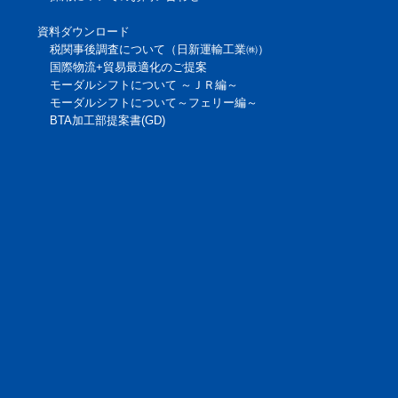
資料ダウンロード
税関事後調査について（日新運輸工業㈱）
国際物流+貿易最適化のご提案
モーダルシフトについて ～ＪＲ編～
モーダルシフトについて～フェリー編～
BTA加工部提案書(GD)