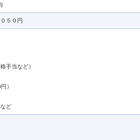
与
０５０円
資格手当など）
00円）
度
 など