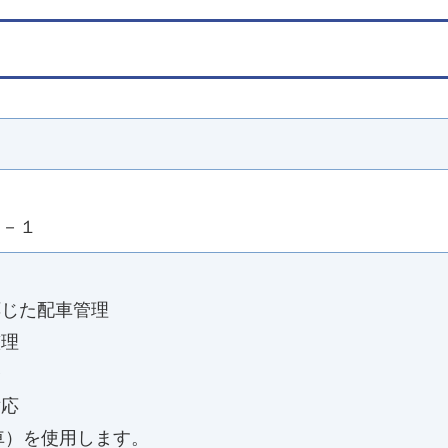
４－１
。
応じた配車管理
整理
務
対応
車）を使用します。