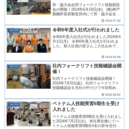
所・協力会合同フォークリフト技能競技
会が開催！2024年6月19日(水)、(株)神戸
製鋼所長府製造所内にて所・協力会合同
のフォークリフト競技大会が開催されま
2024.07.30
した。当社からは、運輸部運輸構内課か
ら1名、溶解部リフト課から1名の計2名が
令和6年度入社式が行われました
活動情報
参加しま...
令和6年度入社式が行われました2024年4
月1日(月)、令和6年度入社式が行われま
した。新入社員の皆さんご入社おめでと
うございます。本年度の新入社員は2名
で、松浦社長をはじめ、役員の方々と一
2024.04.08
緒に歓迎しました。新入社員の方は期待
と不安でいっぱ...
社内フォークリフト技能確認会開
活動情報
催！
社内フォークリフト技能確認会開催！
2024年7月5日(金)、社内フォークリフト
技能確認会を当社の中だけで今回初めて
開催しました。各課の代表者6名は各々の
2024.09.02
部署の作業の中でフォークリフトを使っ
ています。この確認会で代表者6名には普
ベトナム人技能実習9期生を受け
活動情報
段の作業 (フ...
入れました
ベトナム人技能実習9期生を受け入れまし
た2024年7月2日(火)、本社厚生棟にてベ
トナム人技能実習9期生5名の辞令交付式