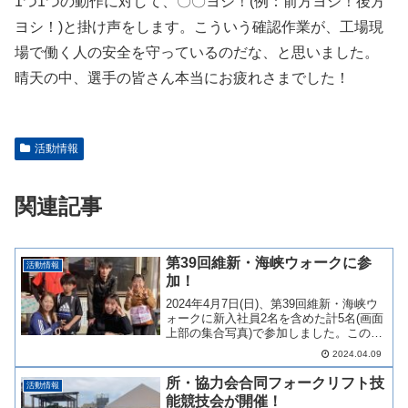
1つ1つの動作に対して、〇〇ヨシ！(例：前方ヨシ！後方
ヨシ！)と掛け声をします。こういう確認作業が、工場現
場で働く人の安全を守っているのだな、と思いました。
晴天の中、選手の皆さん本当にお疲れさまでした！
活動情報
関連記事
第39回維新・海峡ウォークに参
活動情報
加！
2024年4月7日(日)、第39回維新・海峡ウ
ォークに新入社員2名を含めた計5名(画面
上部の集合写真)で参加しました。この日
は、晴天で歩きやすい気候でした。皆さ
2024.04.09
んそれぞれ歩くペースがあるので、記念
写真撮影後は各々1人で歩きました。参加
所・協力会合同フォークリフト技
活動情報
者5名...
能競技会が開催！