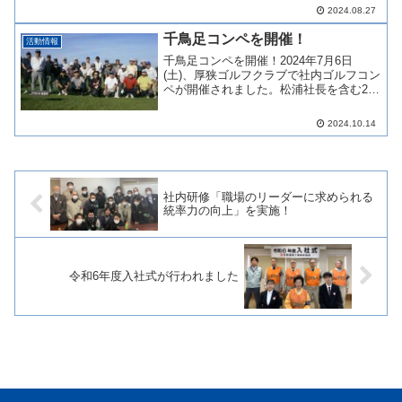
を行いました。辞令交付式には、松浦社
2024.08.27
長をはじめ役員の方々、配属部署の方、
そして今回はベトナムから送り出し機関
千鳥足コンペを開催！
活動情報
（サイゴン国...
千鳥足コンペを開催！2024年7月6日
(土)、厚狭ゴルフクラブで社内ゴルフコン
ペが開催されました。松浦社長を含む26
名の役員・従業員が参加し、皆さん暑い
中コースを楽しみ上位入賞を競い合いま
2024.10.14
した。千鳥足コンペは年に1回行われてい
て、親睦を深め...
社内研修「職場のリーダーに求められる
統率力の向上」を実施！
令和6年度入社式が行われました