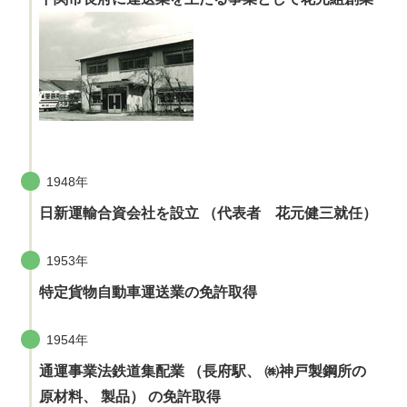
1948年
日新運輸合資会社を設立 （代表者 花元健三就任）
1953年
特定貨物自動車運送業の免許取得
1954年
通運事業法鉄道集配業 （長府駅、 ㈱神戸製鋼所の
原材料、 製品） の免許取得