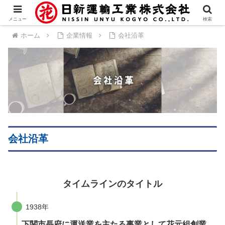
メニュー
検索
ホーム
企業情報
会社沿革
会社沿革
タイムラインのタイトル
1938年
下関市長府に運送業を主たる事業として花元組創業