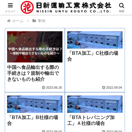
メニュー
検索
ホーム
事例
「BTA加工」C社様の場
合
中国へ食品輸出する際の
手続きは？規制や輸出で
きないものも紹介
2023.06.26
2022.09.04
「BTA加工」B社様の場
「BTAトレパニング加
合
工」Ａ社様の場合
2022.09.04
2022.09.04