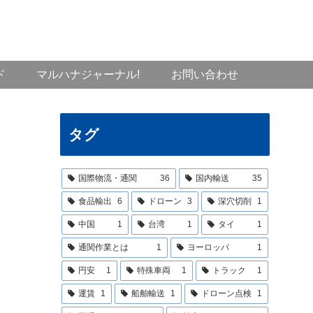
ド
マルハナジャーナル!
お問い合わせ
タグ
国際物流・通関
36
国内輸送
35
食品輸出
6
ドローン
3
深穴切削
1
中国
1
台湾
1
タイ
1
通関作業とは
1
ヨーロッパ
1
円安
1
特殊車両
1
トラック
1
運賃
1
船舶輸送
1
ドローン点検
1