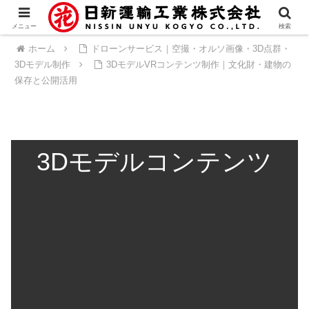
メニュー
検索
ホーム
ドローンサービス｜空撮・オルソ画像・3D点群・
3Dモデル制作
3DモデルVRコンテンツ制作｜文化財・建物の
保存と公開活用
3
D
モデル
コンテンツ