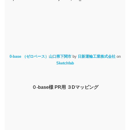
0-base （ゼロベース）山口県下関市
by
日新運輸工業株式会社
on
Sketchfab
０‐base様 PR用 ３Dマッピング