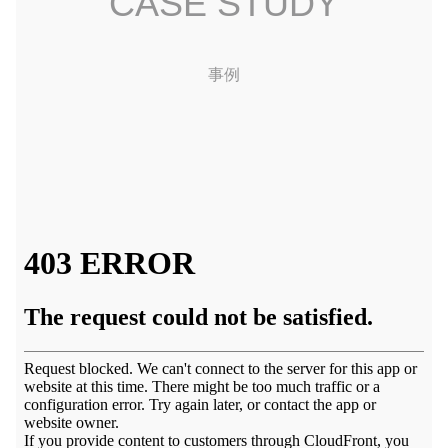
CASE STUDY
事例