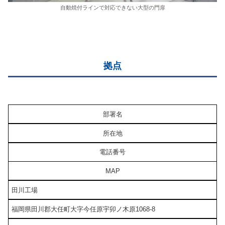
自動焼付ラインで対応できない大型の門扉
拠点
部署名
所在地
電話番号
MAP
田川工場
福岡県田川郡大任町大字今任原宇卯ノ木原1068-8