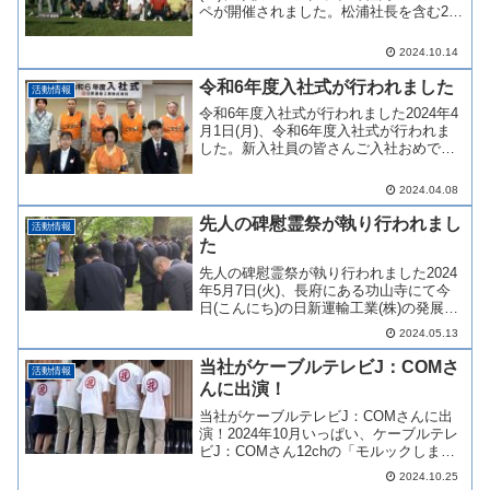
ペが開催されました。松浦社長を含む26
名の役員・従業員が参加し、皆さん暑い
中コースを楽しみ上位入賞を競い合いま
2024.10.14
した。千鳥足コンペは年に1回行われてい
て、親睦を深め...
令和6年度入社式が行われました
活動情報
令和6年度入社式が行われました2024年4
月1日(月)、令和6年度入社式が行われま
した。新入社員の皆さんご入社おめでと
うございます。本年度の新入社員は2名
で、松浦社長をはじめ、役員の方々と一
2024.04.08
緒に歓迎しました。新入社員の方は期待
と不安でいっぱ...
先人の碑慰霊祭が執り行われまし
活動情報
た
先人の碑慰霊祭が執り行われました2024
年5月7日(火)、長府にある功山寺にて今
日(こんにち)の日新運輸工業(株)の発展に
尽くされた物故者の方々の功績を偲ぶた
2024.05.13
めの慰霊祭が執り行われました。記念碑
には「優曇華(うどんげ)」と記されており
当社がケーブルテレビJ：COMさ
活動情報
ます。...
んに出演！
当社がケーブルテレビJ：COMさんに出
演！2024年10月いっぱい、ケーブルテレ
ビJ：COMさん12chの「モルックしませ
んか！？」に当社が出演させていただい
2024.10.25
ています。1ヶ月間毎日番組が放送され反