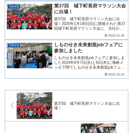
響の声も大きいです。＜詳細＞放送日
第37回 城下町長府マラソン大会
活動情報
時 ...
に出場！
第37回 城下町長府マラソン大会に出
場！2025年1月19日(日)に開催された第37
回城下町長府マラソン大会に、当社から
30名（5kmの部28名、ハーフの部2名）が
2025.01.30
参加しました。このマラソン大会には毎
年会社として参加していて、当社のラン
しものせき未来創造jobフェアに
活動情報
ナー...
参加しました
しものせき未来創造jobフェアに参加しま
した2024年8月7日(水)と8日(木)に海峡メ
ッセ下関でしものせき未来創造jobフェア
が開催され、当社は今年も両日参加しま
2024.10.24
した。しものせき未来創造jobフェアと
は、地元下関の企業・団体が海峡メッセ
下...
第37回 城下町長府マラソン大会に出
場！