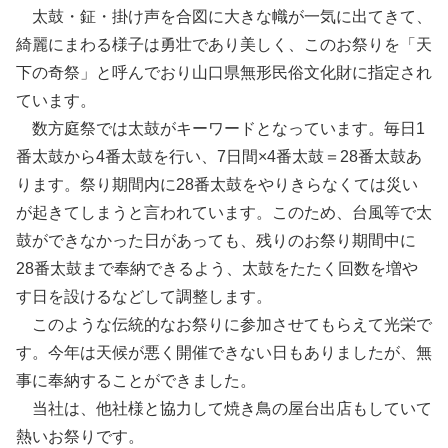
太鼓・鉦・掛け声を合図に大きな幟が一気に出てきて、
綺麗にまわる様子は勇壮であり美しく、このお祭りを「天
下の奇祭」と呼んでおり山口県無形民俗文化財に指定され
ています。
数方庭祭では太鼓がキーワードとなっています。毎日1
番太鼓から4番太鼓を行い、7日間×4番太鼓＝28番太鼓あ
ります。祭り期間内に28番太鼓をやりきらなくては災い
が起きてしまうと言われています。このため、台風等で太
鼓ができなかった日があっても、残りのお祭り期間中に
28番太鼓まで奉納できるよう、太鼓をたたく回数を増や
す日を設けるなどして調整します。
このような伝統的なお祭りに参加させてもらえて光栄で
す。今年は天候が悪く開催できない日もありましたが、無
事に奉納することができました。
当社は、他社様と協力して焼き鳥の屋台出店もしていて
熱いお祭りです。