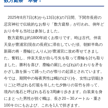
数方庭祭 本番！
2025年8月7日(木)から13日(水)の7日間、下関市長府の
忌宮神社で伝統的なお祭り「数方庭祭」が行われ、例年ど
おり今年も当社は参加しました。
数方庭祭は約1800年続くお祭りです。時は古代、仲哀
天皇が豊浦宮(現在の長府)に滞在していた頃、朝鮮半島の
新羅の将・塵輪(じんりん)が豊浦宮に攻め寄せてきまし
た。奮戦し、仲哀天皇が自ら弓矢を取って塵輪を討ち取り
ました。勝利を喜び、塵輪の屍(しかばね)のまわりを矛を
かざし旗を振って踊ったのが祭りの起源とされています。
今では、期間中の毎夜男性は幟(のぼり)を、女性は切籠(き
りこ)と呼ばれる灯籠を吊した七夕飾りの笹竹を持って、
境内の鬼石と呼ばれる石を3周練り歩きます。白装束を身
にまとった男性が担ぐ幟は、長さ20～30メートル・重さ
100キロにもおよび、これを1人で担ぎます。