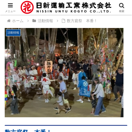
メニュー
検索
ホーム
活動情報
数方庭祭 本番！
活動情報