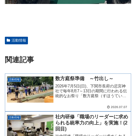
活動情報
関連記事
数方庭祭準備 ～竹出し～
活動情報
2026年7月5日(日)、下関市長府の忌宮神
社で毎年8月7～13日の期間に行われる伝
統的なお祭り「数方庭祭（すほうていさ
い）」で使われる竹を山から運び出す
「竹出し」が行われ、当社から13名が参
2026.07.07
加しました。 当日はあいにくの雨模様
となりました...
社内研修「職場のリーダーに求め
活動情報
られる統率力の向上」を実施！(2
回目)