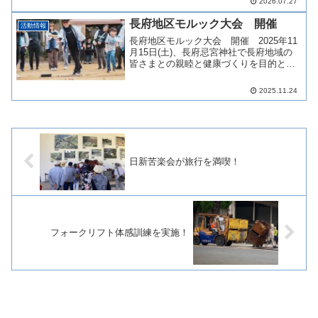
2026.07.27
ソン」です。当社から48名（5kmの部47
名、ハーフの部1名）が参加しました。...
長府地区モルック大会 開催
活動情報
長府地区モルック大会 開催 2025年11
月15日(土)、長府忌宮神社で長府地域の
皆さまとの親睦と健康づくりを目的とし
て当社主催でのモルック大会を開催しま
した。 企業10社と高校生が参加し、1チ
2025.11.24
ーム3名で計20チームが集まり開催しまし
た。当...
日新苦楽会が旅行を満喫！
フォークリフト体感訓練を実施！