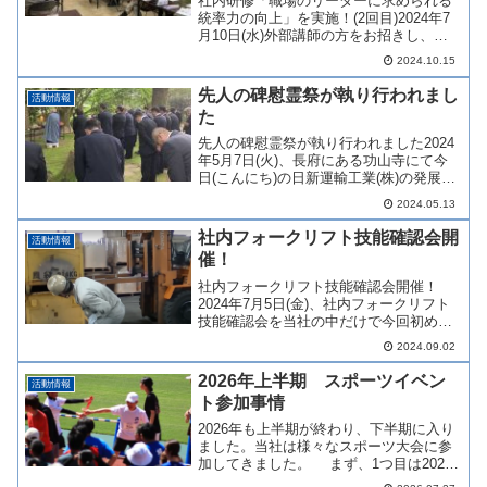
社内研修「職場のリーダーに求められる
統率力の向上」を実施！(2回目)2024年7
月10日(水)外部講師の方をお招きし、係
長・班長・主任を対象とした社内研修が
2024.10.15
行われました。今年3月12日(火)にも同様
の社内研修が行われ、今回はメンバーを
先人の碑慰霊祭が執り行われまし
活動情報
変えて...
た
先人の碑慰霊祭が執り行われました2024
年5月7日(火)、長府にある功山寺にて今
日(こんにち)の日新運輸工業(株)の発展に
尽くされた物故者の方々の功績を偲ぶた
2024.05.13
めの慰霊祭が執り行われました。記念碑
には「優曇華(うどんげ)」と記されており
社内フォークリフト技能確認会開
活動情報
ます。...
催！
社内フォークリフト技能確認会開催！
2024年7月5日(金)、社内フォークリフト
技能確認会を当社の中だけで今回初めて
開催しました。各課の代表者6名は各々の
2024.09.02
部署の作業の中でフォークリフトを使っ
ています。この確認会で代表者6名には普
2026年上半期 スポーツイベン
活動情報
段の作業 (フ...
ト参加事情
2026年も上半期が終わり、下半期に入り
ました。当社は様々なスポーツ大会に参
加してきました。 まず、1つ目は2026
年1月18日(日)の「第38回城下町長府マラ