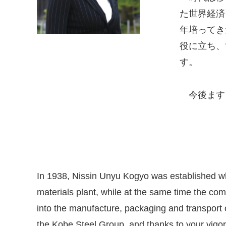
た世界経済
年培ってき
役に立ち、
す。
今後ます
In 1938, Nissin Unyu Kogyo was established wh
materials plant, while at the same time the com
into the manufacture, packaging and transport 
the Kobe Steel Group, and thanks to your vigo